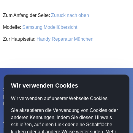
Zum Anfang der Seite:
Zurück nach oben
Modelle:
Samsung Modellübersicht
Zur Hauptseite:
Handy Reparatur München
Wir verwenden Cookies
© 2025 |
Home
|
Impressum
|
Datenschutz
|
Haftungsausschluss
|
AGB
|
Wir verwenden auf unserer Webseite Cookies.
Blog
|
Datenschutzeinstellung
Sie akzeptieren die Verwendung von Cookies oder
anderen Kennungen, indem Sie diesen Hinweis
Jetzt teilen:
schließen, auf einen Link oder eine Schaltfläche
klicken oder auf andere Weise weiter surfen. Mehr